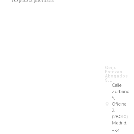
respuesta prioritaria.
CONTACTO
Geijo
GEIJO &
Estevan
ESTEVAN ©
Abogados
2026
S.L
Calle
Zurbano
5,
Oficina
2.
(28010)
Madrid.
+34