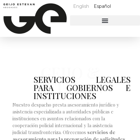
English
Español
GEIJO &
SERVICIOS LEGALES
ESTEVAN
PARA GOBIERNOS E
INSTITUCIONES
Nuestro despacho presta asesoramiento jurídico y
asistencia especializada a autoridades públicas e
instituciones en asuntos relacionados con la
cooperación policial internacional y la asistencia
judicial transfronteriza. Ofrecemos
servicios de
asesoramiento para la preparación de solicitudes