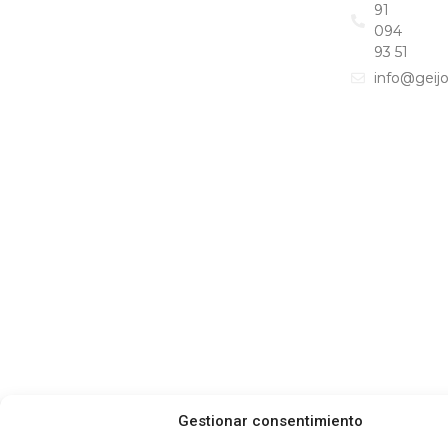
91
094
93 51
info@geij
Gestionar consentimiento